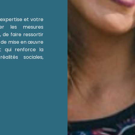
 expertise et votre
fier les mesures
 de faire ressortir
ns de mise en œuvre
t qui renforce la
alités sociales,