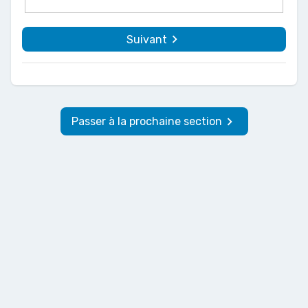
navigate_next
Suivant
keyboard_arrow_right
Passer à la prochaine section