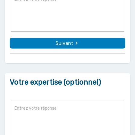
navigate_next
Suivant
Votre expertise (optionnel)