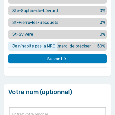
Ste-Sophie-de-Lévrard
0%
St-Pierre-les-Becquets
0%
St-Sylvère
0%
Je n'habite pas la MRC (merci de préciser la municipa
50%
navigate_next
Suivant
Votre nom (optionnel)