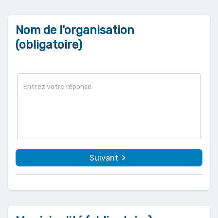
Nom de l'organisation
(obligatoire)
navigate_next
Suivant