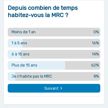
Depuis combien de temps
habitez-vous la MRC ?
Moins de 1 an
0%
1 à 5 ans
16%
6 à 15 ans
14%
Plus de 15 ans
62%
Je n'habite pas la MRC
8%
navigate_next
Suivant