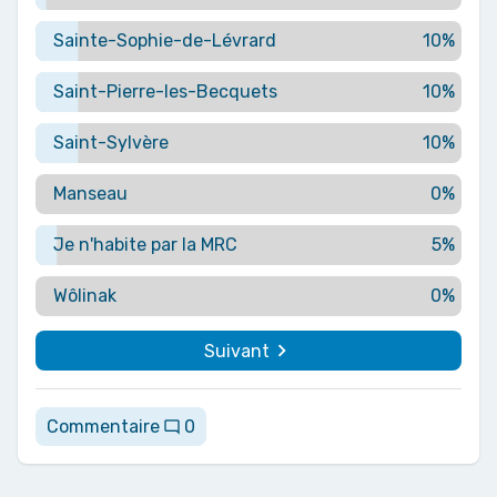
Sainte-Sophie-de-Lévrard
10%
Saint-Pierre-les-Becquets
10%
Saint-Sylvère
10%
Manseau
0%
Je n'habite par la MRC
5%
Wôlinak
0%
navigate_next
Suivant
Commentaire
0
mode_comment