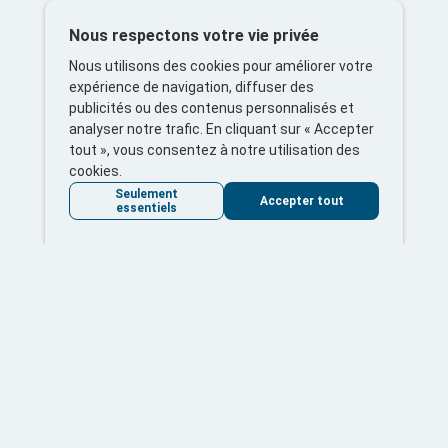
Nous respectons votre vie privée
Nous utilisons des cookies pour améliorer votre
expérience de navigation, diffuser des
publicités ou des contenus personnalisés et
analyser notre trafic. En cliquant sur « Accepter
tout », vous consentez à notre utilisation des
cookies.
Seulement
Accepter tout
essentiels
À propos
Bienvenue sur la plateforme de consultation publique de
la MRC de Bécancour, un espace inclusif visant à recueillir
les idées et les opinions des résidents pour façonner