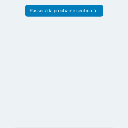
keyboard_arrow_right
Passer à la prochaine section