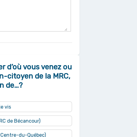
er d’où vous venez ou
n-citoyen de la MRC,
en de…?
e vis
MRC de Bécancour)
s (Centre-du-Québec)