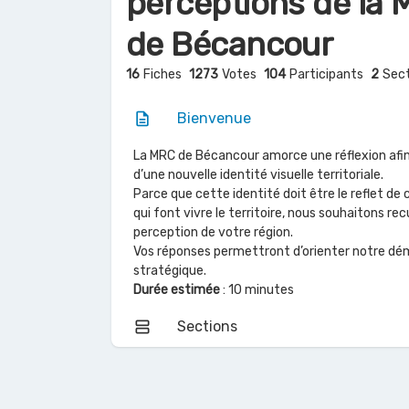
perceptions de la
de Bécancour
16
Fiches
1273
Votes
104
Participants
2
Sect
description
Bienvenue
La MRC de Bécancour amorce une réflexion afin
d’une nouvelle identité visuelle territoriale.
Parce que cette identité doit être le reflet de 
qui font vivre le territoire, nous souhaitons recu
perception de votre région.
Vos réponses permettront d’orienter notre d
stratégique.
Durée estimée
: 10 minutes
view_agenda
Sections