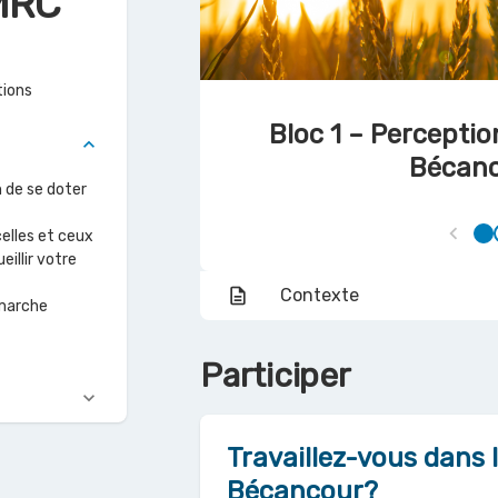
 MRC
ions
Bloc 1 – Perceptio
keyboard_arrow_down
Bécan
 de se doter
chevron_left
celles et ceux
S
eillir votre
description
Contexte
émarche
Participer
keyboard_arrow_down
Travaillez-vous dans 
Bécancour?