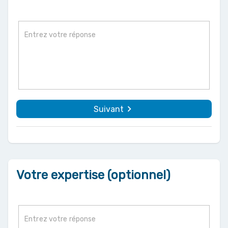
navigate_next
Suivant
Votre expertise (optionnel)