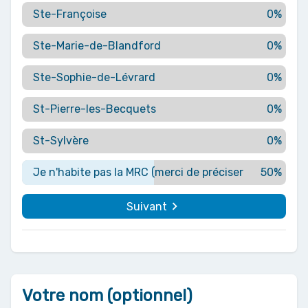
Ste-Françoise
0%
Ste-Marie-de-Blandford
0%
Ste-Sophie-de-Lévrard
0%
St-Pierre-les-Becquets
0%
St-Sylvère
0%
Je n'habite pas la MRC (merci de préciser la municipa
50%
navigate_next
Suivant
Votre nom (optionnel)