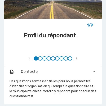
1/9
Profil du répondant
chevron_left
chevron_right
Section actuelle. Profil du répondant. Se
Réseau d'égout et réseau d'aqueduc. 
Voies de circulation, ponts et ponc
Réseau électrique . Section 4 sur
Puits municipaux et privés. Se
Sites d'enfouissement tech
Ouvrages de protection co
Station de traitement 
Sentiers et pistes n
description
Contexte
keyboard_arrow_down
Ces questions sont essentielles pour nous permettre
d'identifier l'organisation qui remplit le questionnaire et
la municipalité ciblée. Merci d'y répondre pour chacun des
questionnaires!