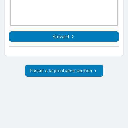
navigate_next
Suivant
keyboard_arrow_right
Passer à la prochaine section