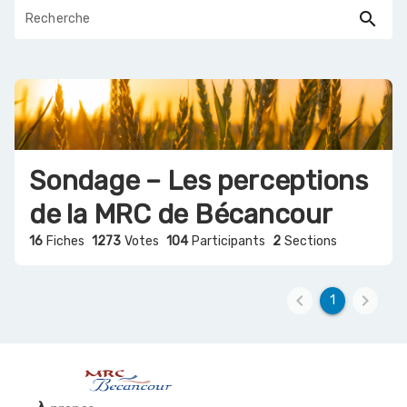
search
Sondage – Les perceptions
de la MRC de Bécancour
16
Fiches
1273
Votes
104
Participants
2
Sections
keyboard_arrow_left
keyboard_arrow_right
1