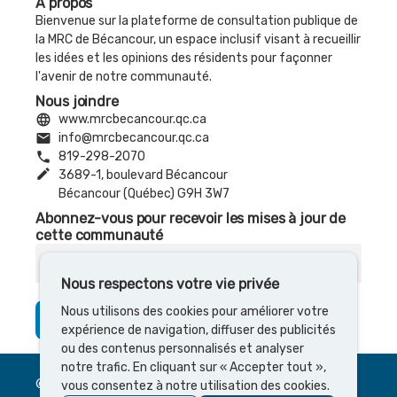
À propos
Bienvenue sur la plateforme de consultation publique de
la MRC de Bécancour, un espace inclusif visant à recueillir
les idées et les opinions des résidents pour façonner
l'avenir de notre communauté.
Nous joindre
language
www.mrcbecancour.qc.ca
email
info@mrcbecancour.qc.ca
phone
819-298-2070
create
3689-1, boulevard Bécancour
Bécancour (Québec) G9H 3W7
Abonnez-vous pour recevoir les mises à jour de
cette communauté
Courriel
Nous respectons votre vie privée
Nous utilisons des cookies pour améliorer votre
S’abonner
expérience de navigation, diffuser des publicités
ou des contenus personnalisés et analyser
notre trafic. En cliquant sur « Accepter tout »,
© 2026 Cocoriko
vous consentez à notre utilisation des cookies.